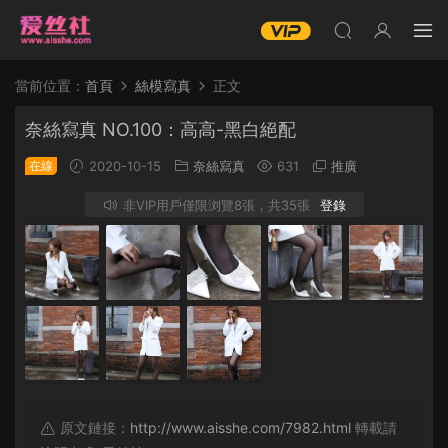
當前位置：
首頁
絲模寫真
正文
奈絲寫真 NO.100：高高-黑白絕配
在線
2020-10-15
奈絲寫真
631
推廣
非VIP用戶僅限浏覽8張，共35張
登錄
原文鏈接：
http://www.aisshe.com/7982.html
轉載請