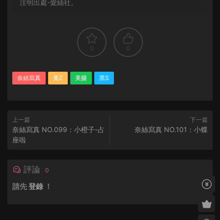
注明出處-愛絲社。
0
0
奈絲寫真
美Z
美腿
黑S
上一篇
下一篇
奈絲寫真 NO.099：小橙子-占
奈絲寫真 NO.101：小蝶
座啦
評論
0
請先
登錄
！