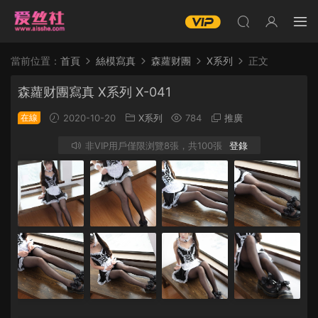
當前位置：
首頁
絲模寫真
森蘿财團
X系列
正文
森蘿财團寫真 X系列 X-041
在線
2020-10-20
X系列
784
推廣
非VIP用戶僅限浏覽8張，共100張
登錄