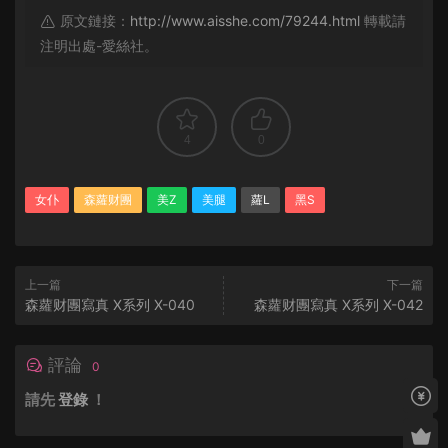
原文鏈接：
http://www.aisshe.com/79244.html
轉載請
注明出處-愛絲社。
4
0
女仆
森蘿财團
美Z
美腿
蘿L
黑S
上一篇
下一篇
森蘿财團寫真 X系列 X-040
森蘿财團寫真 X系列 X-042
評論
0
請先
登錄
！