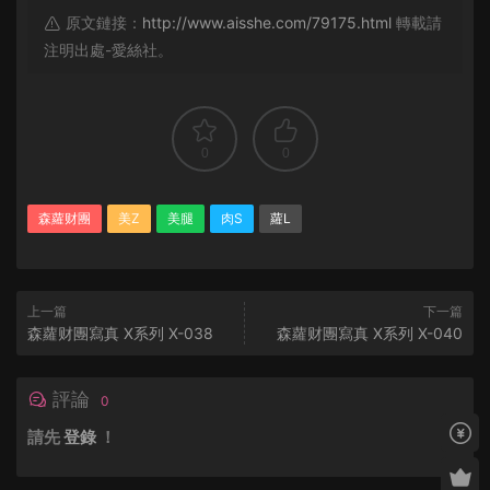
原文鏈接：
http://www.aisshe.com/79175.html
轉載請
注明出處-愛絲社。
0
0
森蘿财團
美Z
美腿
肉S
蘿L
上一篇
下一篇
森蘿财團寫真 X系列 X-038
森蘿财團寫真 X系列 X-040
評論
0
請先
登錄
！