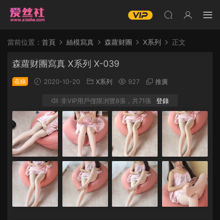
當前位置：
首頁
絲模寫真
森蘿财團
X系列
正文
森蘿财團寫真 X系列 X-039
在線
2020-10-20
X系列
927
推廣
非VIP用戶僅限浏覽8張，共71張
登錄