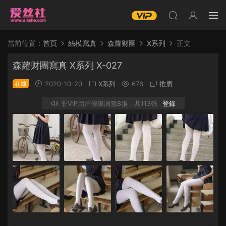
當前位置：
首頁
絲模寫真
森蘿财團
X系列
正文
森蘿财團寫真 X系列 X-027
在線
2020-10-20
X系列
676
推廣
非VIP用戶僅限浏覽8張，共113張
登錄