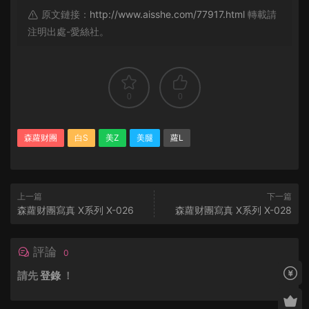
原文鏈接：
http://www.aisshe.com/77917.html
轉載請
注明出處-愛絲社。
0
0
森蘿财團
白S
美Z
美腿
蘿L
上一篇
下一篇
森蘿财團寫真 X系列 X-026
森蘿财團寫真 X系列 X-028
評論
0
請先
登錄
！