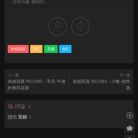
注明出處-愛絲社。
1
0
奈絲寫真
美Z
美腿
肉S
上一篇
下一篇
奈絲寫真 NO.090：毛毛-午後
奈絲寫真 NO.092：小敏-知性
的養顔花茶
美
評論
0
請先
登錄
！