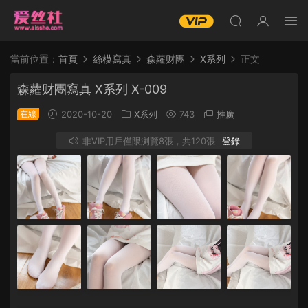
當前位置：
首頁
絲模寫真
森蘿财團
X系列
正文
森蘿财團寫真 X系列 X-009
在線
2020-10-20
X系列
743
推廣
非VIP用戶僅限浏覽8張，共120張
登錄