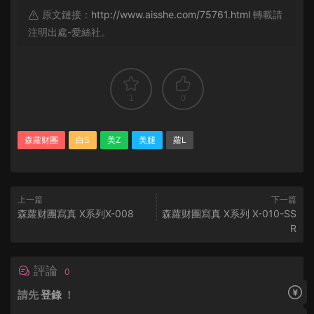
原文鏈接：
http://www.aisshe.com/75761.html
轉載請
注明出處-愛絲社。
1
0
森蘿财團
白S
美Z
美腿
蘿L
上一篇
下一篇
森蘿财團寫真 X系列X-008
森蘿财團寫真 X系列 X-010-SS
R
評論
0
請先
登錄
！