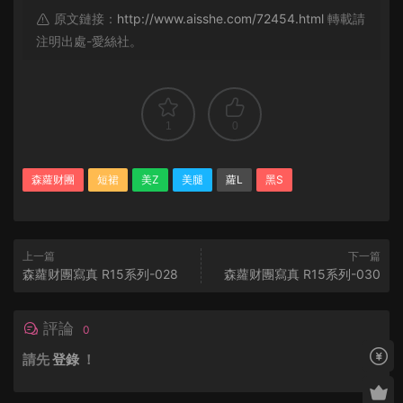
原文鏈接：
http://www.aisshe.com/72454.html
轉載請
注明出處-愛絲社。
1
0
森蘿财團
短裙
美Z
美腿
蘿L
黑S
上一篇
下一篇
森蘿财團寫真 R15系列-028
森蘿财團寫真 R15系列-030
評論
0
請先
登錄
！