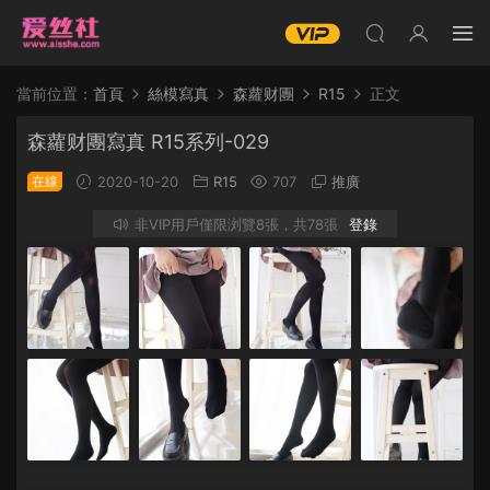
當前位置：
首頁
絲模寫真
森蘿财團
R15
正文
森蘿财團寫真 R15系列-029
在線
2020-10-20
R15
707
推廣
非VIP用戶僅限浏覽8張，共78張
登錄