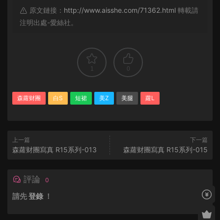
原文鏈接：
http://www.aisshe.com/71362.html
轉載請
注明出處-愛絲社。
1
0
森蘿财團
白S
短裙
美Z
美腿
蘿L
上一篇
下一篇
森蘿财團寫真 R15系列-013
森蘿财團寫真 R15系列-015
評論
0
請先
登錄
！