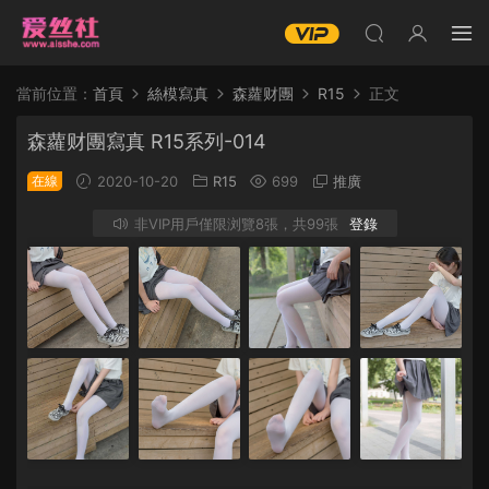
當前位置：
首頁
絲模寫真
森蘿财團
R15
正文
森蘿财團寫真 R15系列-014
在線
2020-10-20
R15
699
推廣
非VIP用戶僅限浏覽8張，共99張
登錄