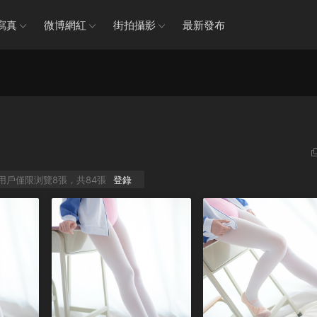
寫真
微博網紅
街拍攝影
最新發布
P用戶僅限浏覽8張，共84張
登錄