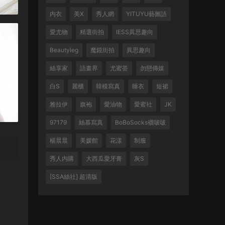
内衣
美X
秀人網
YITUYU藝圖語
愛尤物
精選街拍
IESS異思趣向
Beautyleg
魔鏡街拍
異思趣向
絲享家
語畫界
尤蜜荟
勿戀傳媒
白S
麗櫃
韓模寫真
睡衣
短裙
雅拉伊
旗袍
愛油物
愛蜜社
JK
97179
絲慕寫真
BoBoSocks襪啵啵
楊晨晨
美媛館
花漾
制服
秀人内購
大西瓜愛牙膏
灰S
[SSA絲社] 超清版