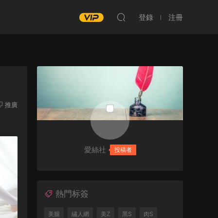
登錄
注冊
推廣
愛絲社
投稿者
熱門标簽
美腿
繡人網
美Z
黑S
肉S