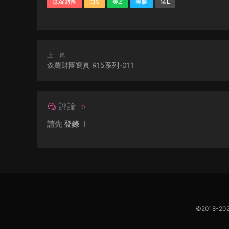
森蘿财團
白S
美Z
美腿
蘿L
上一篇
森蘿财團寫真 R15系列-011
評論
0
請先
登錄
！
©2018-