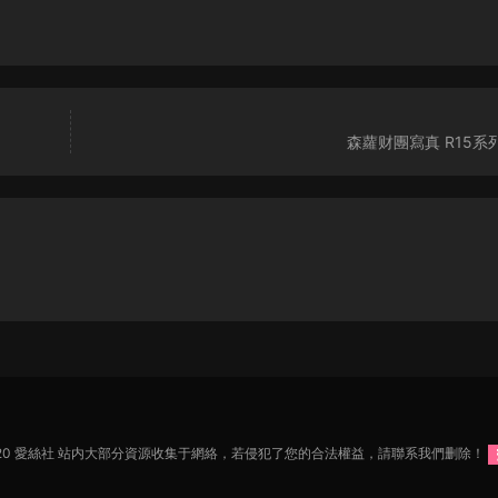
森蘿财團寫真 R15系列
2020 愛絲社 站内大部分資源收集于網絡，若侵犯了您的合法權益，請聯系我們删除！