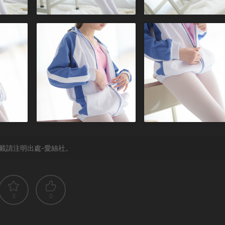
載請注明出處-愛絲社。
3
0