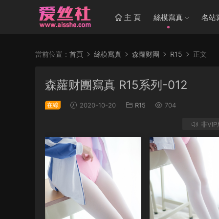
主 頁
絲模寫真
名站
當前位置：
首頁
絲模寫真
森蘿财團
R15
正文
森蘿财團寫真 R15系列-012
在線
2020-10-20
R15
704
非VI