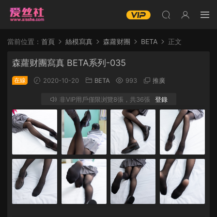
當前位置：
首頁
絲模寫真
森蘿财團
BETA
正文
森蘿财團寫真 BETA系列-035
在線
2020-10-20
BETA
993
推廣
非VIP用戶僅限浏覽8張，共36張
登錄