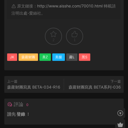
原文鏈接：
http://www.aisshe.com/70010.html
轉載請
注明出處-愛絲社。
2
1
JK
森蘿财團
美Z
美腿
蘿L
黑S
上一篇
下一篇
森蘿财團寫真 BETA-034-R16
森蘿财團寫真 BETA系列-036
評論
0
請先
登錄
！