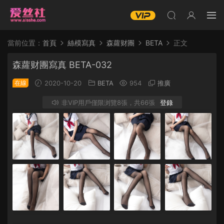
當前位置：
首頁
絲模寫真
森蘿财團
BETA
正文
森蘿财團寫真 BETA-032
在線
2020-10-20
BETA
954
推廣
非VIP用戶僅限浏覽8張，共66張
登錄