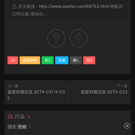
原文鏈接：
http://www.aisshe.com/69753.html
轉載請
注明出處-愛絲社。
2
1
JK
森蘿财團
美Z
美腿
蘿L
黑S
上一篇
下一篇
森蘿财團寫真 BETA-031-X-D3
森蘿财團寫真 BETA-033
F
評論
0
請先
登錄
！