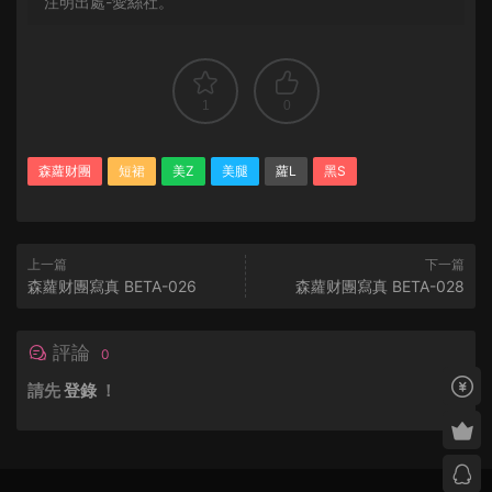
注明出處-愛絲社。
1
0
森蘿财團
短裙
美Z
美腿
蘿L
黑S
上一篇
下一篇
森蘿财團寫真 BETA-026
森蘿财團寫真 BETA-028
評論
0
請先
登錄
！