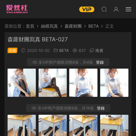
當前位置：
首頁
絲模寫真
森蘿财團
BETA
正文
森蘿财團寫真 BETA-027
在線
2020-10-20
BETA
837
推廣
非VIP用戶僅限浏覽8張，共4張
登錄
非VIP用戶僅限浏覽8張，共74張
登錄