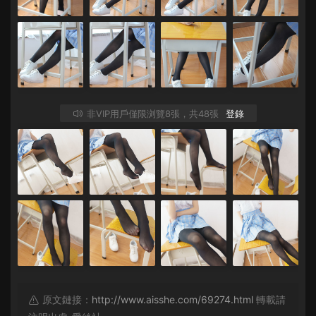
非VIP用戶僅限浏覽8張，共48張
登錄
原文鏈接：
http://www.aisshe.com/69274.html
轉載請