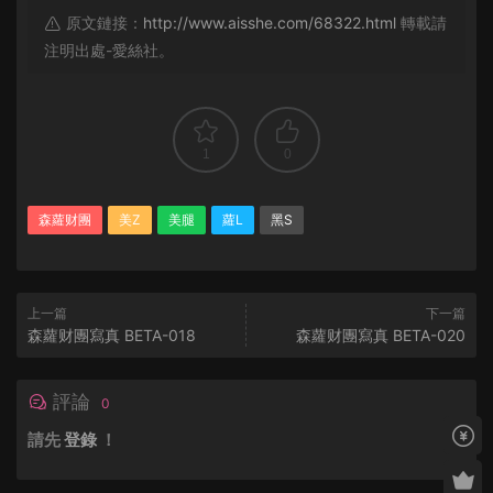
原文鏈接：
http://www.aisshe.com/68322.html
轉載請
注明出處-愛絲社。
1
0
森蘿财團
美Z
美腿
蘿L
黑S
上一篇
下一篇
森蘿财團寫真 BETA-018
森蘿财團寫真 BETA-020
評論
0
請先
登錄
！