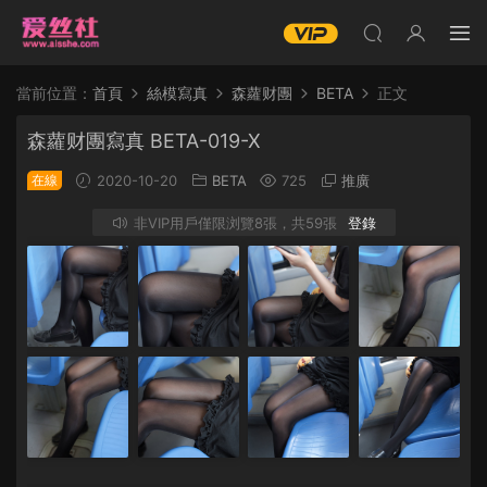
當前位置：
首頁
絲模寫真
森蘿财團
BETA
正文
森蘿财團寫真 BETA-019-X
在線
2020-10-20
BETA
725
推廣
非VIP用戶僅限浏覽8張，共59張
登錄