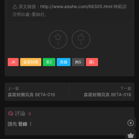
原文鏈接：
http://www.aisshe.com/68305.html
轉載請
注明出處-愛絲社。
2
0
JK
森蘿财團
美Z
美腿
肉S
蘿L
上一篇
下一篇
森蘿财團寫真 BETA-016
森蘿财團寫真 BETA-018
評論
0
請先
登錄
！