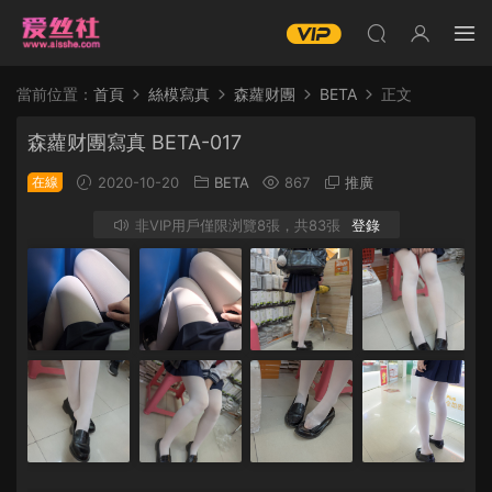
當前位置：
首頁
絲模寫真
森蘿财團
BETA
正文
森蘿财團寫真 BETA-017
在線
2020-10-20
BETA
867
推廣
非VIP用戶僅限浏覽8張，共83張
登錄