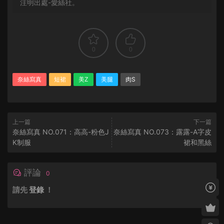
注明出處-愛絲社。
0
0
奈絲寫真
短裙
美Z
美腿
肉S
上一篇
下一篇
奈絲寫真 NO.071：高高-粉色J
奈絲寫真 NO.073：露露-A字皮
K制服
裙和黑絲
評論
0
請先
登錄
！