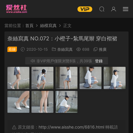
當前位置：
首頁
絲模寫真
正文
奈絲寫真 NO.072：小橙子-紮馬尾辮 穿白褶裙
在線
2020-10-15
奈絲寫真
698
推廣
非VIP用戶僅限浏覽8張，共39張
登錄
原文鏈接：
http://www.aisshe.com/6816.html
轉載請