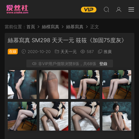
當前位置：
首頁
絲模寫真
絲慕寫真
正文
絲慕寫真 SM298 天天一元 筱筱《加固75度灰》
在線
2020-10-20
天天一元
587
推廣
非VIP用戶僅限浏覽8張，共68張
登錄