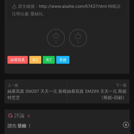
原文鏈接：
http://www.aisshe.com/67437.html
轉載請
注明出處-愛絲社。
0
0
絲慕寫真
灰S
美Z
美腿
上一篇
下一篇
絲慕寫真 SM297 天天一元 新模
絲慕寫真 SM299 天天一元 斯妮
特芝芝
《斯妮–回顧》
評論
0
請先
登錄
！