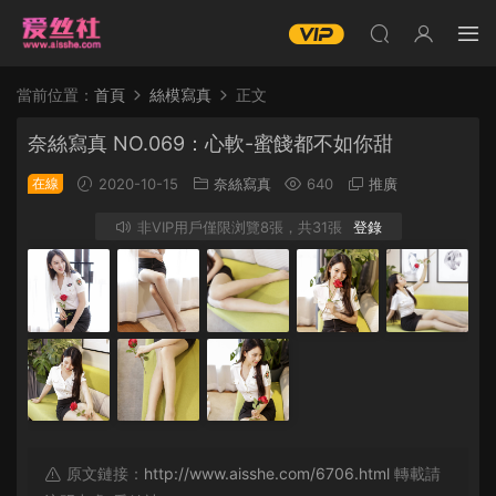
當前位置：
首頁
絲模寫真
正文
奈絲寫真 NO.069：心軟-蜜餞都不如你甜
在線
2020-10-15
奈絲寫真
640
推廣
非VIP用戶僅限浏覽8張，共31張
登錄
原文鏈接：
http://www.aisshe.com/6706.html
轉載請