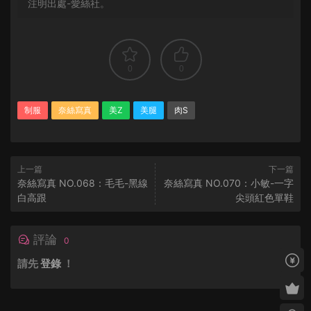
注明出處-愛絲社。
0
0
制服
奈絲寫真
美Z
美腿
肉S
上一篇
下一篇
奈絲寫真 NO.068：毛毛-黑線
奈絲寫真 NO.070：小敏-一字
白高跟
尖頭紅色單鞋
評論
0
請先
登錄
！