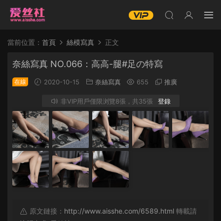
當前位置：
首頁
絲模寫真
正文
奈絲寫真 NO.066：高高-腿#足の特寫
在線
2020-10-15
奈絲寫真
655
推廣
非VIP用戶僅限浏覽8張，共35張
登錄
原文鏈接：
http://www.aisshe.com/6589.html
轉載請