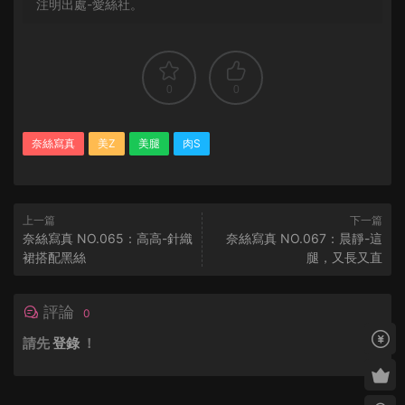
注明出處-愛絲社。
0
0
奈絲寫真
美Z
美腿
肉S
上一篇
下一篇
奈絲寫真 NO.065：高高-針織
奈絲寫真 NO.067：晨靜-這
裙搭配黑絲
腿，又長又直
評論
0
請先
登錄
！