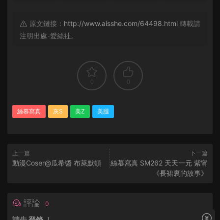
原文鏈接：
http://www.aisshe.com/64498.html
轉載請
注明出處-愛絲社。
0
0
絲慕寫真
灰S
美Z
美腿
上一篇
下一篇
動漫Coser@瓜希醬 布萊默頓
絲慕寫真 SM262 天天一元 紫甯
《長裙裏的故事》
評論
0
請先
登錄
！