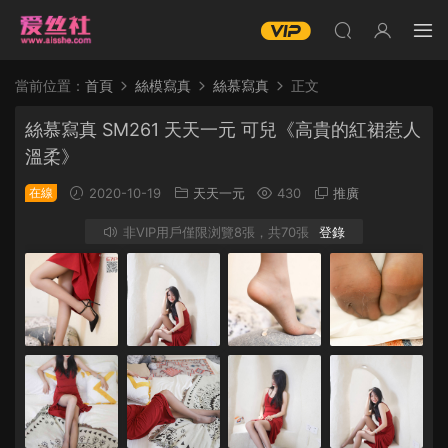
當前位置：
首頁
絲模寫真
絲慕寫真
正文
絲慕寫真 SM261 天天一元 可兒《高貴的紅裙惹人
溫柔》
在線
2020-10-19
天天一元
430
推廣
非VIP用戶僅限浏覽8張，共70張
登錄