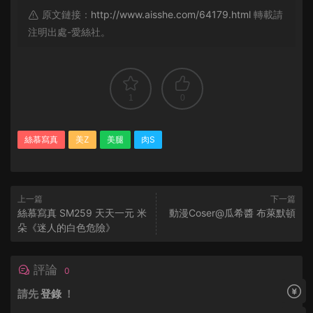
原文鏈接：
http://www.aisshe.com/64179.html
轉載請
注明出處-愛絲社。
1
0
絲慕寫真
美Z
美腿
肉S
上一篇
下一篇
絲慕寫真 SM259 天天一元 米
動漫Coser@瓜希醬 布萊默頓
朵《迷人的白色危險》
評論
0
請先
登錄
！