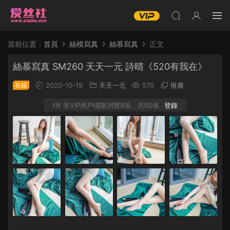
當前位置：
首頁
絲模寫真
絲慕寫真
正文
絲慕寫真 SM260 天天一元 詩晴《520有我在》
在線
2020-10-19
天天一元
570
推廣
非VIP用戶僅限浏覽8張，共60張
登錄