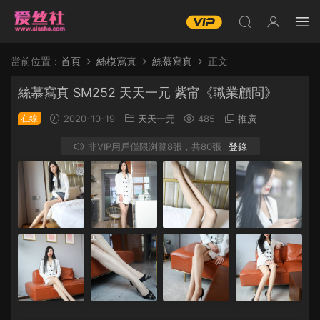
當前位置：
首頁
絲模寫真
絲慕寫真
正文
絲慕寫真 SM252 天天一元 紫甯《職業顧問》
在線
2020-10-19
天天一元
485
推廣
非VIP用戶僅限浏覽8張，共80張
登錄