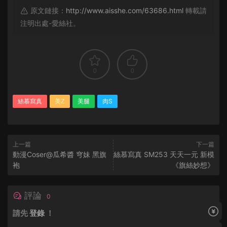
原文鏈接：
http://www.aisshe.com/63686.html
轉載請
注明出處-愛絲社。
0
0
絲慕寫真
美Z
美腿
肉S
上一篇
下一篇
動漫Coser@瓜希醬 穹妹 黑旗
絲慕寫真 SM253 天天一元 新模
袍
《旗絲妙想》
評論
0
請先
登錄
！