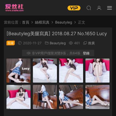
當前位置：
首頁
絲模寫真
Beautyleg
正文
[Beautyleg美腿寫真] 2018.08.27 No.1650 Lucy
在線
2020-11-27
Beautyleg
461
推廣
非VIP用戶僅限浏覽8張，共64張
登錄