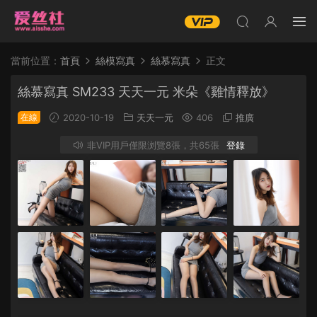
當前位置：
首頁
絲模寫真
絲慕寫真
正文
絲慕寫真 SM233 天天一元 米朵《雞情釋放》
在線
2020-10-19
天天一元
406
推廣
非VIP用戶僅限浏覽8張，共65張
登錄