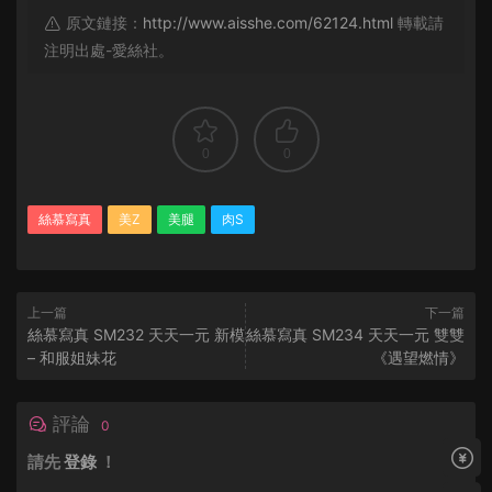
原文鏈接：
http://www.aisshe.com/62124.html
轉載請
注明出處-愛絲社。
0
0
絲慕寫真
美Z
美腿
肉S
上一篇
下一篇
絲慕寫真 SM232 天天一元 新模
絲慕寫真 SM234 天天一元 雙雙
– 和服姐妹花
《遇望燃情》
評論
0
請先
登錄
！