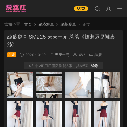
當前位置：
首頁
絲模寫真
絲慕寫真
正文
絲慕寫真 SM225 天天一元 茗茗《裙裝還是褲裏
絲》
在線
2020-10-19
天天一元
482
推廣
非VIP用戶僅限浏覽8張，共66張
登錄