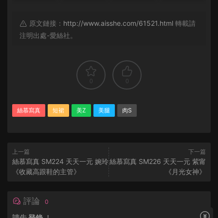
原文鏈接：
http://www.aisshe.com/61521.html
轉載請
注明出處-愛絲社。
0
0
絲慕寫真
短裙
美Z
美腿
肉S
上一篇
下一篇
絲慕寫真 SM224 天天一元 婉玲
絲慕寫真 SM226 天天一元 紫甯
《收藏高跟鞋的主管》
《月光女神》
評論
0
請先
登錄
！