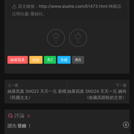
原文鏈接：
http://www.aisshe.com/61473.html
轉載請
注明出處-愛絲社。
0
0
絲慕寫真
短裙
美Z
美腿
肉S
上一篇
下一篇
絲慕寫真 SM222 天天一元 新模
絲慕寫真 SM224 天天一元 婉玲
《民國太太》
《收藏高跟鞋的主管》
評論
0
請先
登錄
！