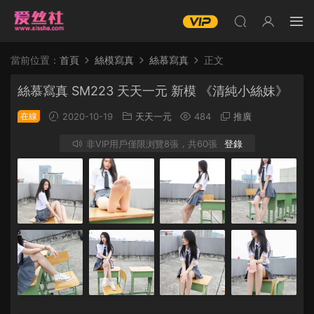
當前位置：
首頁
絲模寫真
絲慕寫真
正文
絲慕寫真 SM223 天天一元 新模 《清純小絲妹》
在線
2020-10-19
天天一元
484
推廣
非VIP用戶僅限浏覽8張，共60張
登錄