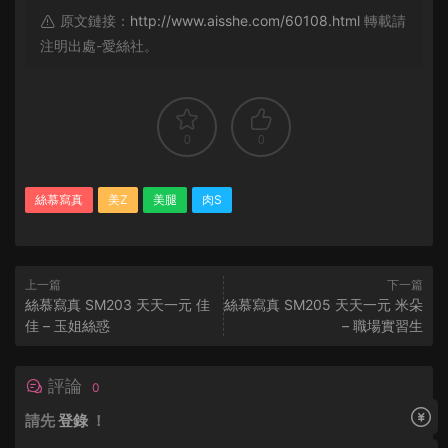
原文鏈接：
http://www.aisshe.com/60108.html
轉載請
注明出處-愛絲社。
0
0
絲慕寫真
美Z
美腿
肉S
上一篇
下一篇
絲慕寫真 SM203 天天一元 佳
絲慕寫真 SM205 天天一元 米朵
佳 – 玉姐絲惑
– 職場實習生
評論
0
請先
登錄
！