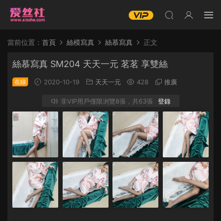
當前位置：
首頁
絲模寫真
絲慕寫真
正文
絲慕寫真 SM204 天天一元 茗茗 享雙絲
在線
2020-10-19
天天一元
428
推廣
非VIP用戶僅限浏覽8張，共63張
登錄