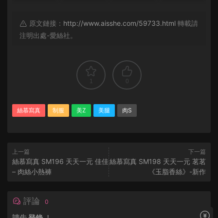
原文鏈接：
http://www.aisshe.com/59733.html
轉載請
注明出處-愛絲社。
1
0
絲慕寫真
制服
美Z
美腿
肉S
上一篇
下一篇
絲慕寫真 SM196 天天一元 佳佳
絲慕寫真 SM198 天天一元 茗茗
– 肉絲小熱褲
《玉脂香絲》-新作
評論
0
請先
登錄
！