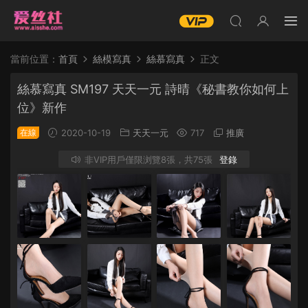
當前位置：
首頁
絲模寫真
絲慕寫真
正文
絲慕寫真 SM197 天天一元 詩晴《秘書教你如何上
位》新作
在線
2020-10-19
天天一元
717
推廣
非VIP用戶僅限浏覽8張，共75張
登錄