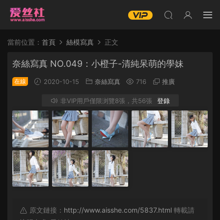
當前位置：
首頁
絲模寫真
正文
奈絲寫真 NO.049：小橙子-清純呆萌的學妹
在線
2020-10-15
奈絲寫真
716
推廣
非VIP用戶僅限浏覽8張，共56張
登錄
原文鏈接：
http://www.aisshe.com/5837.html
轉載請