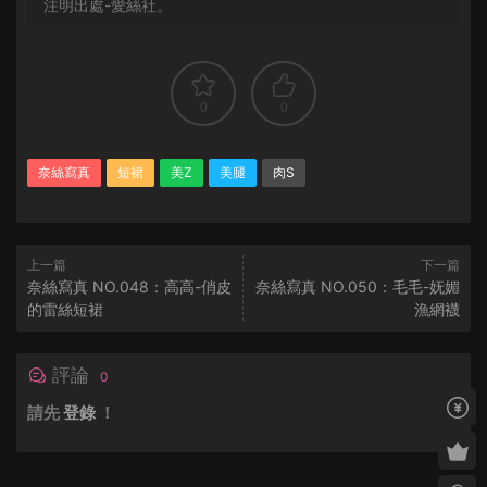
注明出處-愛絲社。
0
0
奈絲寫真
短裙
美Z
美腿
肉S
上一篇
下一篇
奈絲寫真 NO.048：高高-俏皮
奈絲寫真 NO.050：毛毛-妩媚
的雷絲短裙
漁網襪
評論
0
請先
登錄
！