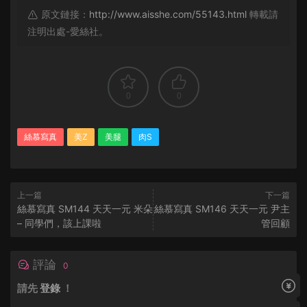
原文鏈接：
http://www.aisshe.com/55143.html
轉載請
注明出處-愛絲社。
0
0
絲慕寫真
美Z
美腿
肉S
上一篇
下一篇
絲慕寫真 SM144 天天一元 米朵
絲慕寫真 SM146 天天一元 尹主
– 同學們，該上課啦
管回顧
評論
0
請先
登錄
！