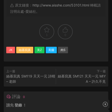
原文鏈接：
http://www.aisshe.com/53101.html
轉載請
注明出處-愛絲社。
1
0
JK
絲慕寫真
美Z
美腿
肉S
上一篇
下一篇
絲慕寫真 SM119 天天一元 詩晴
絲慕寫真 SM121 天天一元 MIY
– 老師
A – 許久不見
評論
0
請先
登錄
！