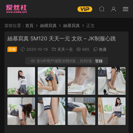
當前位置：
首頁
絲模寫真
絲慕寫真
正文
絲慕寫真 SM120 天天一元 文欣 – JK制服心跳
在線
2020-10-19
天天一元
665
推廣
非VIP用戶僅限浏覽8張，共85張
登錄