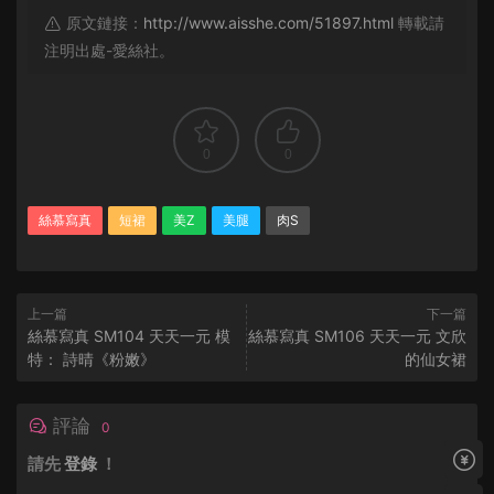
原文鏈接：
http://www.aisshe.com/51897.html
轉載請
注明出處-愛絲社。
0
0
絲慕寫真
短裙
美Z
美腿
肉S
上一篇
下一篇
絲慕寫真 SM104 天天一元 模
絲慕寫真 SM106 天天一元 文欣
特： 詩晴《粉嫩》
的仙女裙
評論
0
請先
登錄
！