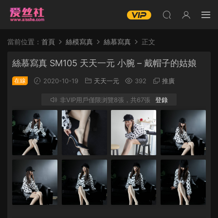
當前位置：
首頁
絲模寫真
絲慕寫真
正文
絲慕寫真 SM105 天天一元 小腕 – 戴帽子的姑娘
在線
2020-10-19
天天一元
392
推廣
非VIP用戶僅限浏覽8張，共67張
登錄