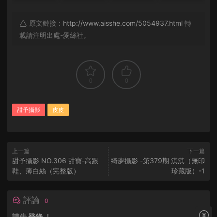
原文鏈接：
http://www.aisshe.com/5054937.html
轉
載請注明出處-愛絲社。
0
0
甜予攝影
皮皮
上一篇
下一篇
甜予攝影 NO.306 甜寶-高跟
绮夢攝影 -第379期 淇淇（無印
鞋、薄白絲（完整版）
珍藏版）-1
評論
0
請先
登錄
！