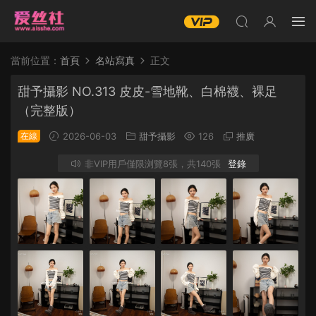
當前位置：
首頁
名站寫真
正文
甜予攝影 NO.313 皮皮-雪地靴、白棉襪、裸足
（完整版）
在線
2026-06-03
甜予攝影
126
推廣
非VIP用戶僅限浏覽8張，共140張
登錄