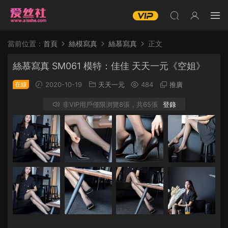
當前位置：
首頁
絲模寫真
絲慕寫真
正文
絲慕寫真 SM061 模特：佳佳 天天一元《空姐》
在線
2020-10-19
天天一元
484
推廣
非VIP用戶僅限浏覽8張，共65張
登錄