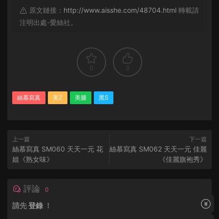
原文鏈接：
http://www.aisshe.com/48704.html
轉載請
注明出處-愛絲社。
0
0
絲慕寫真
美Z
美腿
黑S
上一篇
下一篇
絲慕寫真 SM060 天天一元 花
絲慕寫真 SM062 天天一元 佳麗
姐《熟女味》
《佳麗旗袍秀》
評論
0
請先
登錄
！