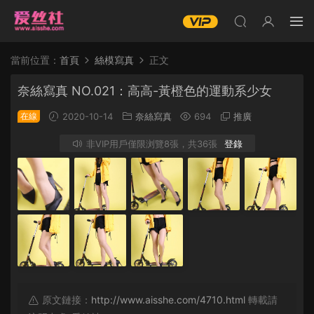
當前位置：
首頁
絲模寫真
正文
奈絲寫真 NO.021：高高-黃橙色的運動系少女
在線
2020-10-14
奈絲寫真
694
推廣
非VIP用戶僅限浏覽8張，共36張
登錄
原文鏈接：
http://www.aisshe.com/4710.html
轉載請