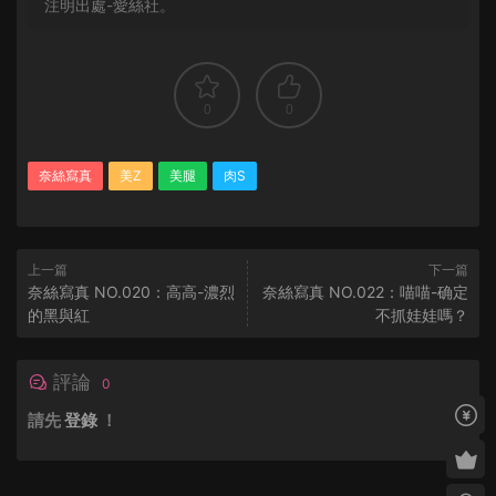
注明出處-愛絲社。
0
0
奈絲寫真
美Z
美腿
肉S
上一篇
下一篇
奈絲寫真 NO.020：高高-濃烈
奈絲寫真 NO.022：喵喵-确定
的黑與紅
不抓娃娃嗎？
評論
0
請先
登錄
！