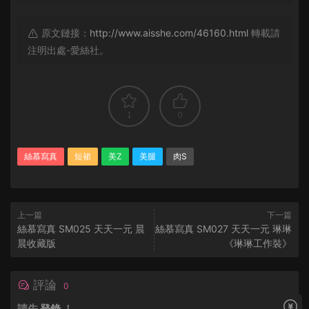
原文鏈接：
http://www.aisshe.com/46160.html
轉載請
注明出處-愛絲社。
1
0
絲慕寫真
短裙
美Z
美腿
肉S
上一篇
下一篇
絲慕寫真 SM025 天天一元 晨
絲慕寫真 SM027 天天一元 琳琳
晨收藏版
《琳琳工作裝》
評論
0
請先
登錄
！