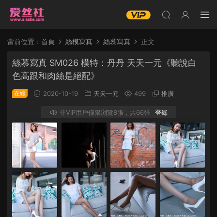
當前位置：
首頁
絲模寫真
絲慕寫真
正文
絲慕寫真 SM026 模特：丹丹 天天一元《聽說白
色高跟和肉絲是絕配》
在線
2020-10-19
天天一元
499
推廣
非VIP用戶僅限浏覽8張，共66張
登錄