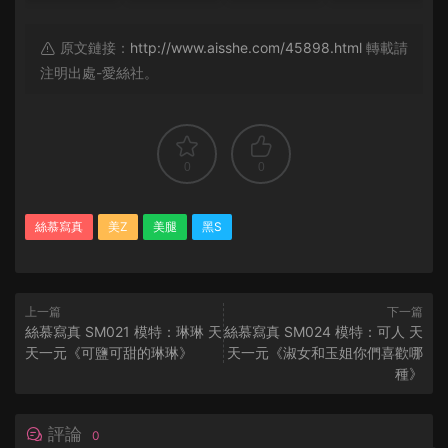
原文鏈接：
http://www.aisshe.com/45898.html
轉載請
注明出處-愛絲社。
0
0
絲慕寫真
美Z
美腿
黑S
上一篇
下一篇
絲慕寫真 SM021 模特：琳琳 天
絲慕寫真 SM024 模特：可人 天
天一元《可鹽可甜的琳琳》
天一元《淑女和玉姐你們喜歡哪
種》
評論
0