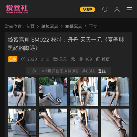
當前位置：
首頁
絲模寫真
絲慕寫真
正文
絲慕寫真 SM022 模特：丹丹 天天一元《夏季與
黑絲的際遇》
在線
2020-10-19
天天一元
489
推廣
非VIP用戶僅限浏覽8張，共68張
登錄