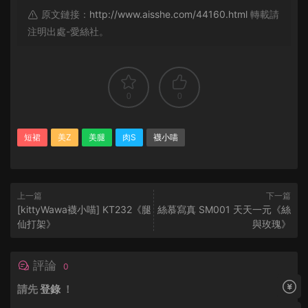
原文鏈接：
http://www.aisshe.com/44160.html
轉載請
注明出處-愛絲社。
0
0
短裙
美Z
美腿
肉S
襪小喵
上一篇
下一篇
[kittyWawa襪小喵] KT232《腿
絲慕寫真 SM001 天天一元《絲
仙打架》
與玫瑰》
評論
0
請先
登錄
！