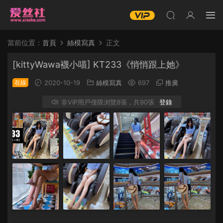
當前位置：
首頁
絲模寫真
正文
[kittyWawa襪小喵] KT233《悄悄跟上她》
在線
2020-10-19
絲模寫真
697
推廣
非VIP用戶僅限浏覽8張，共90張
登錄