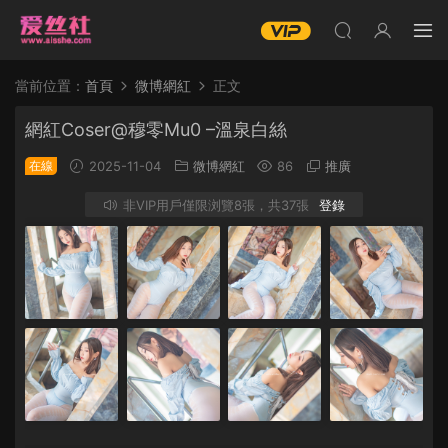
當前位置：
首頁
微博網紅
正文
網紅Coser@穆零Mu0 –溫泉白絲
在線
2025-11-04
微博網紅
86
推廣
非VIP用戶僅限浏覽8張，共37張
登錄