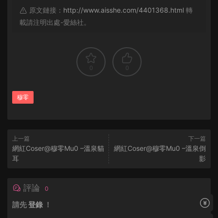
原文鏈接：
http://www.aisshe.com/4401368.html
轉
載請注明出處-愛絲社。
0
0
穆零
上一篇
下一篇
網紅Coser@穆零Mu0 –溫泉貓
網紅Coser@穆零Mu0 –溫泉倒
耳
影
評論
0
請先
登錄
！