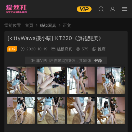
當前位置：
首頁
絲模寫真
正文
[kittyWawa襪小喵] KT220《旗袍雙美》
在線
2020-10-19
絲模寫真
575
推廣
非VIP用戶僅限浏覽8張，共59張
登錄