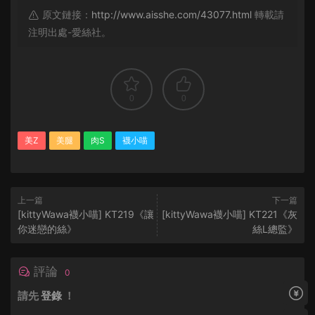
原文鏈接：
http://www.aisshe.com/43077.html
轉載請
注明出處-愛絲社。
0
0
美Z
美腿
肉S
襪小喵
上一篇
下一篇
[kittyWawa襪小喵] KT219《讓
[kittyWawa襪小喵] KT221《灰
你迷戀的絲》
絲L總監》
評論
0
請先
登錄
！