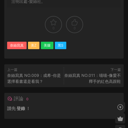
注明出處-愛絲社。
0
0
奈絲寫真
美Z
美腿
黑S
上一篇
下一篇
奈絲寫真 NO.009：成希-你是
奈絲寫真 NO.011：喵喵-像愛不
選擇看書還是看我？
釋手的紅色高跟鞋
評論
0
請先
登錄
！