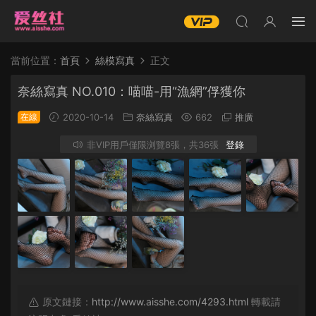
當前位置：
首頁
絲模寫真
正文
奈絲寫真 NO.010：喵喵-用“漁網”俘獲你
在線
2020-10-14
奈絲寫真
662
推廣
非VIP用戶僅限浏覽8張，共36張
登錄
原文鏈接：
http://www.aisshe.com/4293.html
轉載請