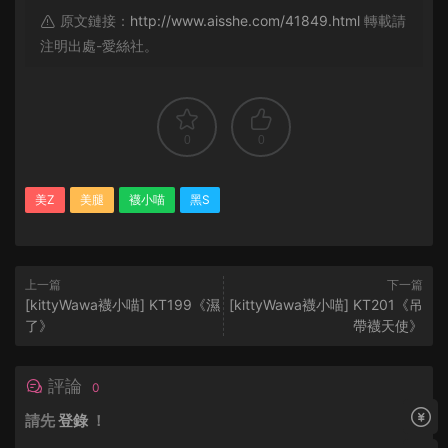
原文鏈接：
http://www.aisshe.com/41849.html
轉載請
注明出處-愛絲社。
0
0
美Z
美腿
襪小喵
黑S
上一篇
下一篇
[kittyWawa襪小喵] KT199《濕
[kittyWawa襪小喵] KT201《吊
了》
帶襪天使》
評論
0
請先
登錄
！