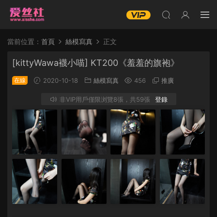
當前位置：
首頁
絲模寫真
正文
[kittyWawa襪小喵] KT200《羞羞的旗袍》
在線
2020-10-18
絲模寫真
456
推廣
非VIP用戶僅限浏覽8張，共59張
登錄