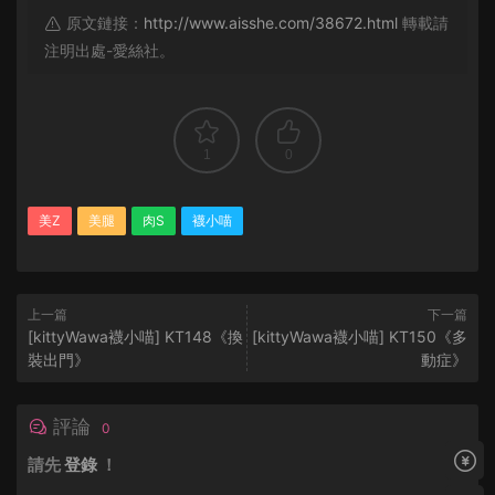
原文鏈接：
http://www.aisshe.com/38672.html
轉載請
注明出處-愛絲社。
1
0
美Z
美腿
肉S
襪小喵
上一篇
下一篇
[kittyWawa襪小喵] KT148《換
[kittyWawa襪小喵] KT150《多
裝出門》
動症》
評論
0
請先
登錄
！