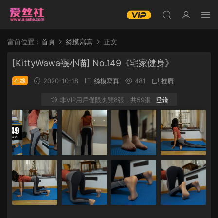
當前位置：
首頁
絲模寫真
正文
[KittyWawa襪小喵] No.149《宅家健身》
在線
2020-10-18
絲模寫真
481
推廣
非VIP用戶僅限浏覽8張，共59張
登錄