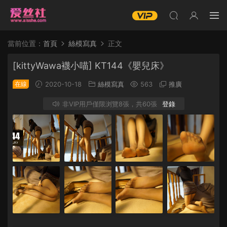
當前位置：
首頁
絲模寫真
正文
[kittyWawa襪小喵] KT144《嬰兒床》
在線
2020-10-18
絲模寫真
563
推廣
非VIP用戶僅限浏覽8張，共60張
登錄