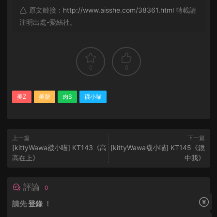
原文鏈接：
http://www.aisshe.com/38361.html
轉載請
注明出處-愛絲社。
0
0
美Z
美腿
肉S
襪小喵
上一篇
下一篇
[kittyWawa襪小喵] KT143《高
[kittyWawa襪小喵] KT145《鏡
高在上》
中我》
評論
0
請先
登錄
！