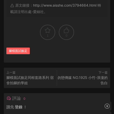
原文鏈接：
http://www.aisshe.com/3794664.html
轉
載請注明出處-愛絲社。
1
0
腳模面試臉足
上一篇
下一篇
腳模面試臉足同框套路系列 宿
勿戀傳媒 NO.1925 小竹-浪漫的
舍拍腳的學姐
告白
評論
0
請先
登錄
！