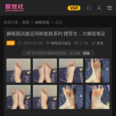
當前位置：
首頁
絲模寫真
正文
腳模面試臉足同框套路系列 體育生，大腳底每足
在線
2025-02-06
腳模面試臉足
2.73k
推廣
非VIP用戶僅限浏覽8張，共23張
登錄