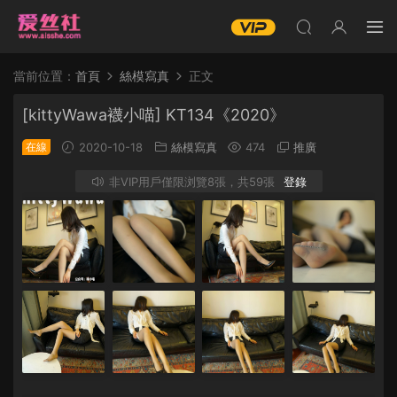
當前位置：
首頁
絲模寫真
正文
[kittyWawa襪小喵] KT134《2020》
在線
2020-10-18
絲模寫真
474
推廣
非VIP用戶僅限浏覽8張，共59張
登錄