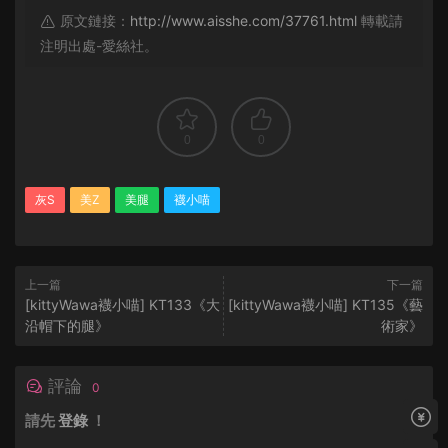
原文鏈接：
http://www.aisshe.com/37761.html
轉載請
注明出處-愛絲社。
0
0
灰S
美Z
美腿
襪小喵
上一篇
下一篇
[kittyWawa襪小喵] KT133《大
[kittyWawa襪小喵] KT135《藝
沿帽下的腿》
術家》
評論
0
請先
登錄
！