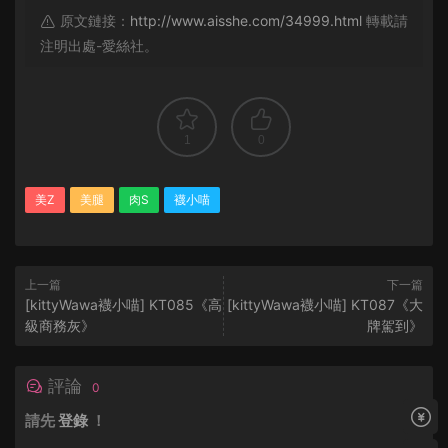
原文鏈接：
http://www.aisshe.com/34999.html
轉載請
注明出處-愛絲社。
1
0
美Z
美腿
肉S
襪小喵
上一篇
下一篇
[kittyWawa襪小喵] KT085《高
[kittyWawa襪小喵] KT087《大
級商務灰》
牌駕到》
評論
0
請先
登錄
！