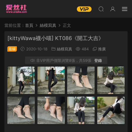
當前位置：
首頁
絲模寫真
正文
[kittyWawa襪小喵] KT086《開工大吉》
在線
2020-10-18
絲模寫真
484
推廣
非VIP用戶僅限浏覽8張，共59張
登錄