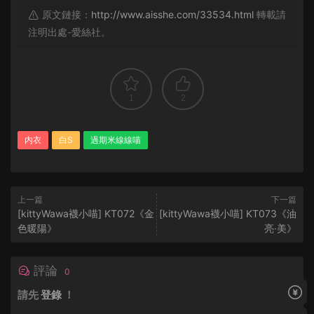
原文鏈接：
http://www.aisshe.com/33534.html
轉載請
注明出處-愛絲社。
1
2
内衣
白S
過期米線線喵
上一篇
下一篇
[kittyWawa襪小喵] KT072《金
[kittyWawa襪小喵] KT073《油
色暖陽》
亮·美》
評論
0
請先
登錄
！