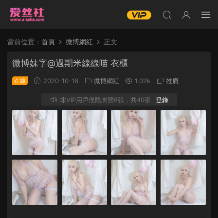
當前位置：
首頁
微博網紅
正文
微博妹字@過期米線線喵 衣櫃
在線
2020-10-18
微博網紅
1.02k
推廣
非VIP用戶僅限浏覽8張，共40張
登錄