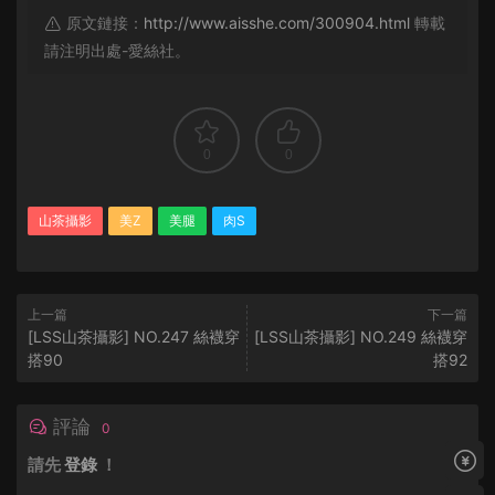
原文鏈接：
http://www.aisshe.com/300904.html
轉載
請注明出處-愛絲社。
0
0
山茶攝影
美Z
美腿
肉S
上一篇
下一篇
[LSS山茶攝影] NO.247 絲襪穿
[LSS山茶攝影] NO.249 絲襪穿
搭90
搭92
評論
0
請先
登錄
！