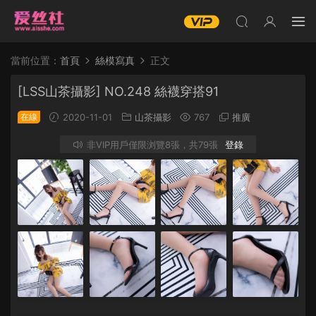
當前位置：
首頁
絲模寫真
正文
[LSS山茶攝影] NO.248 絲襪穿搭91
在線
2020-11-01
山茶攝影
767
推廣
非VIP用戶僅限浏覽8張，共79張
登錄