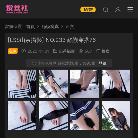
當前位置：
首頁
絲模寫真
正文
[LSS山茶攝影] NO.233 絲襪穿搭76
在線
2020-11-01
山茶攝影
507
推廣
非VIP用戶僅限浏覽8張，共95張
登錄