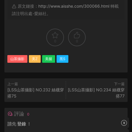
原文鏈接：
http://www.aisshe.com/300066.html
轉載
請注明出處-愛絲社。
0
0
山茶攝影
美Z
美腿
黑S
上一篇
下一篇
[LSS山茶攝影] NO.232 絲襪穿
[LSS山茶攝影] NO.234 絲襪穿
搭75
搭77
評論
0
請先
登錄
！