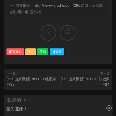
原文鏈接：
http://www.aisshe.com/296817.html
轉載
請注明出處-愛絲社。
0
0
山茶攝影
美Z
美腿
褲裏絲
上一篇
下一篇
[LSS山茶攝影] NO.189 絲襪穿
[LSS山茶攝影] NO.191 絲襪穿
搭32
搭34
評論
0
請先
登錄
！