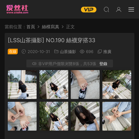
當前位置：
首頁
絲模寫真
正文
[LSS山茶攝影] NO.190 絲襪穿搭33
在線
2020-10-31
山茶攝影
696
推廣
非VIP用戶僅限浏覽8張，共53張
登錄